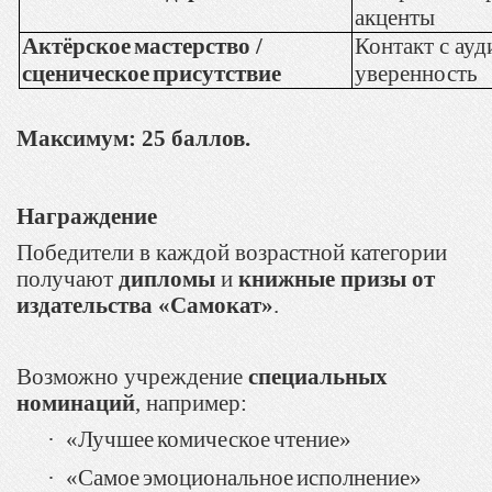
акценты
Актёрское
мастерство
/
Контакт с ауд
сценическое
присутствие
уверенность
Максимум
: 25
баллов
.
Награждение
Победители в каждой возрастной категории
получают
дипломы
и
книжные призы от
издательства «Самокат»
.
Возможно учреждение
специальных
номинаций
, например:
·
«
Лучшее
комическое
чтение
»
·
«
Самое
эмоциональное
исполнение
»