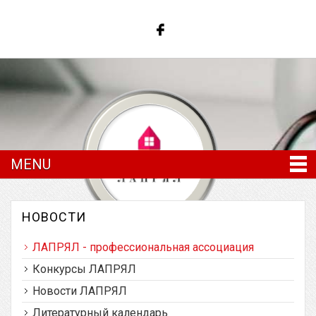
MENU
НОВОСТИ
ЛАПРЯЛ - профессиональная ассоциация
Латвийская ассоциация преподавателей
русского языка и литературы
Конкурсы ЛАПРЯЛ
Новости ЛАПРЯЛ
Литературный календарь