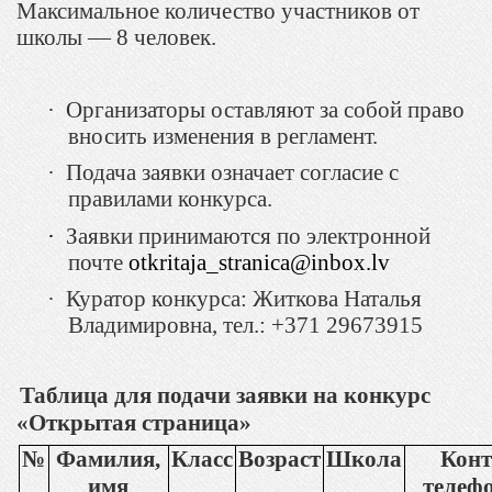
Максимальное количество участников от
школы — 8 человек.
·
Организаторы оставляют за собой право
вносить изменения в регламент.
·
Подача заявки означает согласие с
правилами конкурса.
·
Заявки принимаются по электронной
почте
otkritaja
_
stranica
@
inbox
.
lv
·
Куратор конкурса: Житкова Наталья
Владимировна, тел.: +371 29673915
Таблица для подачи заявки на конкурс
«Открытая страница»
№
Фамилия
,
Класс
Возраст
Школа
Кон
имя
телеф