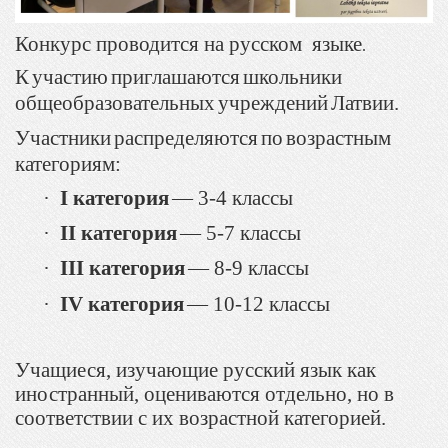
Конкурс проводится на русском языке
.
К
участию
приглашаются
школьники
общеобразовательных
учреждений
Латвии
.
Участники
распределяются
по
возрастным
категориям
:
·
I
категория
—
3
-
4
классы
·
II
категория
—
5
-
7
классы
·
III
категория
—
8
-
9
классы
·
IV
категория
—
10
-
12
классы
Учащиеся, изучающие русский язык как
иностранный, оцениваются отдельно, но в
соответствии с их возрастной категорией.