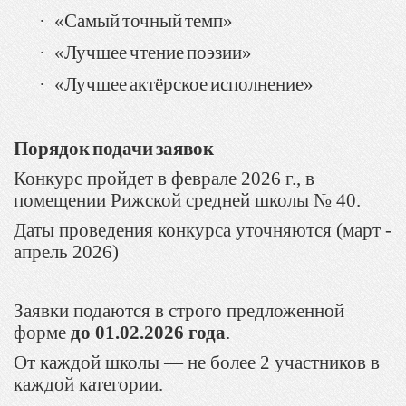
·
«
Самый
точный
темп
»
·
«
Лучшее
чтение
поэзии
»
·
«
Лучшее
актёрское
исполнение
»
Порядок
подачи
заявок
Конкурс пройдет в феврале 2026 г., в
помещении Рижской средней школы № 40.
Даты проведения конкурса уточняются (март -
апрель 2026)
Заявки подаются в строго предложенной
форме
до 01.02.2026 года
.
От каждой школы — не более 2 участников в
каждой категории.