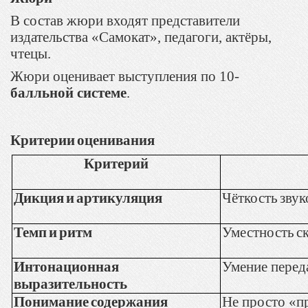
В состав жюри входят представители
издательства «Самокат», педагоги, актёры,
чтецы.
Жюри оценивает выступления по 10-
балльной системе
.
Критерии
оценивания
Критерий
Дикция
и
артикуляция
Чёткость
звук
Темп
и
ритм
Уместность
с
Интонационная
Умение переда
выразительность
Понимание
содержания
Не просто «п